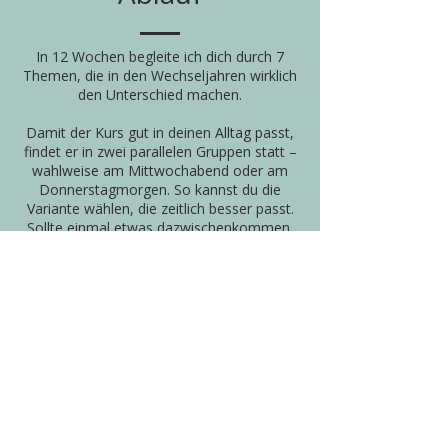
In 12 Wochen begleite ich dich durch 7
Themen, die in den Wechseljahren wirklich
den Unterschied machen.
Damit der Kurs gut in deinen Alltag passt,
findet er in zwei parallelen Gruppen statt –
wahlweise am Mittwochabend oder am
Donnerstagmorgen. So kannst du die
Variante wählen, die zeitlich besser passt.
Sollte einmal etwas dazwischenkommen,
ist es nach Absprache auch möglich,
flexibel zwischen den Gruppen zu
wechseln.
Wir starten mit einem persönlichen
Einstiegsgespräch (30 Minuten). Vorab
füllst du einen Symptomtest online aus,
den ich anschliessend auswerte. Diesen
besprechen wir an diesem 1:1 Call und
legen deinen individuellen Fahrplan fest.
Danach folgen alle zwei Wochen ein