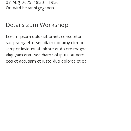
07. Aug. 2025, 18:30 – 19:30
Ort wird bekanntgegeben
Details zum Workshop
Lorem ipsum dolor sit amet, consetetur 
sadipscing elitr, sed diam nonumy eirmod 
tempor invidunt ut labore et dolore magna 
aliquyam erat, sed diam voluptua. At vero 
eos et accusam et justo duo dolores et ea 
rebum. Stet clita kasd gubergren, no sea 
takimata sanctus est Lorem ipsum dolor 
sit amet. Lorem ipsum dolor sit amet, 
consetetur sadipscing elitr, sed diam 
nonumy eirmod tempor invidunt ut labore 
et dolore magna aliquyam erat, sed diam 
voluptua. At vero eos et accusam et justo 
duo dolores et ea rebum. Stet clita kasd 
gubergren, no sea takimata sanctus est 
Lorem ipsum dolor sit amet.