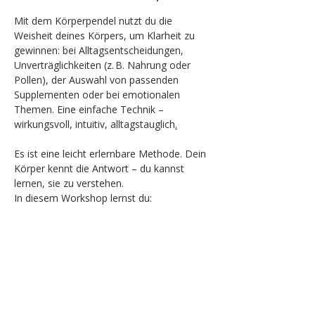
Mit dem Körperpendel nutzt du die 
Weisheit deines Körpers, um Klarheit zu 
gewinnen: bei Alltagsentscheidungen, 
Unverträglichkeiten (z. B. Nahrung oder 
Pollen), der Auswahl von passenden 
Supplementen oder bei emotionalen 
Themen. Eine einfache Technik – 
wirkungsvoll, intuitiv, alltagstauglich
.
Es ist eine leicht erlernbare Methode. Dein 
Körper kennt die Antwort – du kannst 
lernen, sie zu verstehen.
In diesem Workshop lernst du:
wie du dein persönliches Ja/Nein über 
Körpersignale findest
worauf du achten kannst, um klare 
Antworten zu erhalten
wie du das Körperpendel im Alltag 
anwendest – bei kleinen und grossen 