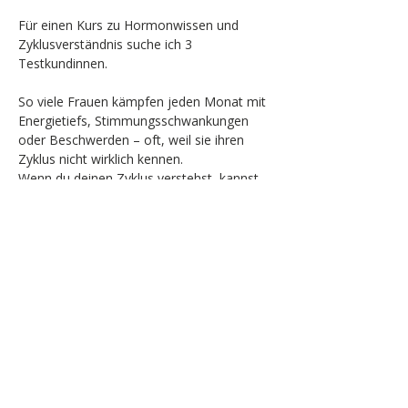
Für einen Kurs zu Hormonwissen und 
Zyklusverständnis suche ich 3 
Testkundinnen.
So viele Frauen kämpfen jeden Monat mit 
Energietiefs, Stimmungsschwankungen 
oder Beschwerden – oft, weil sie ihren 
Zyklus nicht wirklich kennen.
Wenn du deinen Zyklus verstehst, kannst 
du im Einklang mit ihm leben und dich 
jeden Tag wohler fühlen.
Denn deinen Zyklus zu verstehen heißt: 
Mehr Wohlbefinden, mehr Balance und 
mehr Power für dein Leben.
6 Wochen lang zeige ich dir, wie du deinen 
Zyklus besser verstehst, mit ihm lebst und 
die Signale deines Körpers richtig deutest.
Mehr anzeigen